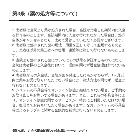
第3条（薬の処方等について）
1. 患者様は当院より薬が処方された場合、当院が指定した期間内に入金
を行うものとします。当該期間内に入金が行われなかった場合は、処方
自体がキャンセルとなり、改めて受診していただく必要がございます。
2. 患者様は処方された薬の用法・用量を正しく守って服用するものと
し、患者様以外の第三者への使用、譲渡等は決して行わないものとしま
す。
3. 当院より処方される薬についてはその効果を保証するものではなく、
当院は患者様のご入金後において、理由を問わず返金処理は行わないも
のとします。
4. 患者様からの入金後、当院が薬を発送したにもかかわらず、1ヶ月以
内に薬をお受け取りいただけない場合には、決済方法を問わず、返金は
行わないものとします。
5. システムの不具合等でオンライン診療が継続できない場合、ご予約の
お取り直しをお願いする場合があります。また、これらの不具合等によ
り、オンライン診療に関するサービスが一時的にご利用いただけない場
合、復旧までお待ちいただく場合があります。なお、システムの不具合
等によるトラブルに関する金銭的な補償は行わないものとします。
第4条（血液検査の結果について）