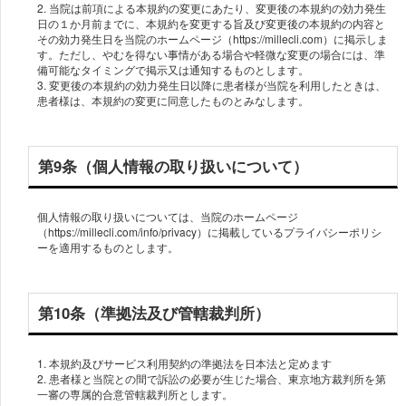
2. 当院は前項による本規約の変更にあたり、変更後の本規約の効力発生
日の１か月前までに、本規約を変更する旨及び変更後の本規約の内容と
その効力発生日を当院のホームページ（https://millecli.com）に掲示しま
す。ただし、やむを得ない事情がある場合や軽微な変更の場合には、準
備可能なタイミングで掲示又は通知するものとします。
3. 変更後の本規約の効力発生日以降に患者様が当院を利用したときは、
第9条（個人情報の取り扱いについて）
個人情報の取り扱いについては、当院のホームページ
（https://millecli.com/info/privacy）に掲載しているプライバシーポリシ
ーを適用するものとします。
第10条（準拠法及び管轄裁判所）
1. 本規約及びサービス利用契約の準拠法を日本法と定めます
2. 患者様と当院との間で訴訟の必要が生じた場合、東京地方裁判所を第
一審の専属的合意管轄裁判所とします。