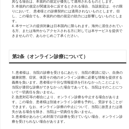
異なる場合は、本規約の規定が優先して適用されるものとします。
3. 本規約の規定が関連法令に反するとされる場合、当該規定は、その限
りにおいて、 患者様との診療契約には適用されないものとします。但
し、この場合でも、本規約の他の規定の効力には影響しないものとしま
す。
4. 本サービスの提供対象は日本国内に限られます。海外に居住されてい
る方、または海外からアクセスされる方に対しては本サービスを提供で
きませんので、あらかじめご了承ください。
第2条（オンライン診療について）
1. 患者様は、当院の診療を受けるにあたり、当院の要請に従い、自身の
健康状態、症状、体質その他のオンライン診療に必要な情報を提供する
義務を負います。患者様が十分な情報提供を行わなかったことにより、
当院が適切な診療ができなかった場合であっても、当院はそのことにつ
いて一切責任を負いません。
2. 急患対応等の都合により、オンライン診療を中止する場合がありま
す。この場合、患者様は別途オンライン診療を予約し、受診することが
できます。なお、オンライン診療の中止について、当院に故意または過
失がある場合を除き、当院は一切責任を負いません。
3. 患者様があらかじめ対面での診療を受けていない場合、オンライン診