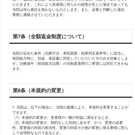
ただきます。これにより患者様に何らかの損害が生じた場合であっても
当院は何ら責任を負わないものとします。また、必要と判断した場合、
警察に通報させていただきます。
第7条（全額返金制度について）
当院が定めた条件（治療方法・来院頻度・効果判定基準等）に該当し、
初回処方時に、別途、承諾書に同意していただいた方のみを対象としま
す。治療途中（初回処方以降）の当制度適用のご希望には対応できかね
ます。
第8条（本規約の変更）
1. 当院は、以下の場合に、当院の裁量により、本規約を変更することが
できます。
（1）本規約の変更が、患者様の一般の利益に適合するとき。
（2）本規約の変更が、契約をした目的に反せず、かつ、変更の必要
性、変更後の内容の相当性、変更の内容その他の変更に係る事情に照ら
して合理的なものであるとき。