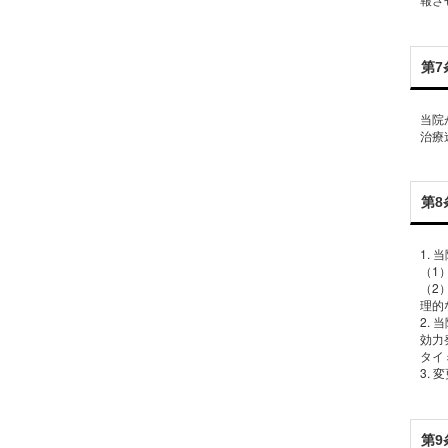
第7
当院
治療
第8
1.
（1
（2
理的
2.
効力
タイ
第9