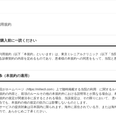
利用規約
ご購⼊前に⼀読ください
利用規約（以下「本規約」といいます）は、東京ミレニアルクリニック（以下「当
る診療契約の内容を定めるものであり、患者様の本規約への同意をもって、当院と
条（本規約の適用）
 当院がホームページ（https://millecli.com）上で随時掲載する当院の利用
 本規約の内容と、前項のルールその他の本規約外における説明等とが異なる場合は
 本規約の規定が関連法令に反するとされる場合、当該規定は、その限りにおいて、 
合でも、本規約の他の規定の効力には影響しないものとします。
 本サービスの提供対象は日本国内に限られます。海外に居住されている方、または
ので、あらかじめご了承ください。