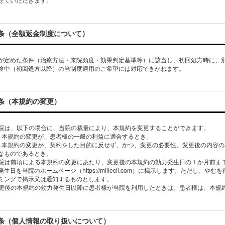
条（全額返金制度について）
が定めた条件（治療方法・来院頻度・効果判定基準等）に該当し、初回処方時に、
途中（初回処方以降）の当制度適用のご希望には対応できかねます。
条（本規約の変更）
 当院は、以下の場合に、当院の裁量により、本規約を変更することができます。
）本規約の変更が、患者様の一般の利益に適合するとき。
）本規約の変更が、契約をした目的に反せず、かつ、変更の必要性、変更後の内容
なものであるとき。
 当院は前項による本規約の変更にあたり、変更後の本規約の効力発生日の１か月前
発生日を当院のホームページ（https://millecli.com）に掲示します。ただ
ミングで掲示又は通知するものとします。
条（個人情報の取り扱いについて）