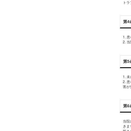
トラ
第4
1.
第5
1.
2.
第6
当院
きま
報さ