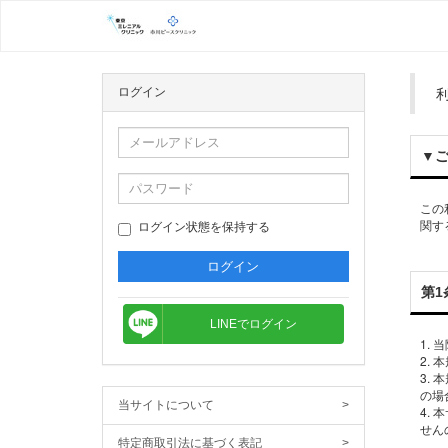
ログイン
▼
この
関す
ログイン状態を保持する
第1
LINEでログイン
1.
2.
3.
の場
当サイトについて
>
4.
せん
特定商取引法に基づく表記
>