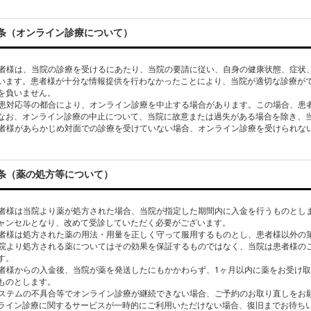
条（オンライン診療について）
 患者様は、当院の診療を受けるにあたり、当院の要請に従い、自身の健康状態、症
います。患者様が十分な情報提供を行わなかったことにより、当院が適切な診療が
を負いません。
 急患対応等の都合により、オンライン診療を中止する場合があります。この場合、
なお、オンライン診療の中止について、当院に故意または過失がある場合を除き、
条（薬の処方等について）
 患者様は当院より薬が処方された場合、当院が指定した期間内に入金を行うものと
ャンセルとなり、改めて受診していただく必要がございます。
 患者様は処方された薬の用法・用量を正しく守って服用するものとし、患者様以外
 当院より処方される薬についてはその効果を保証するものではなく、当院は患者様
す。
 患者様からの入金後、当院が薬を発送したにもかかわらず、1ヶ月以内に薬をお受け
ものとします。
 システムの不具合等でオンライン診療が継続できない場合、ご予約のお取り直しを
ライン診療に関するサービスが一時的にご利用いただけない場合、復旧までお待ち