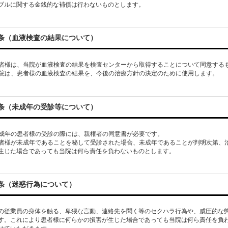
ブルに関する金銭的な補償は行わないものとします。
条（血液検査の結果について）
 患者様は、当院が血液検査の結果を検査センターから取得することについて同意する
条（未成年の受診等について）
 未成年の患者様の受診の際には、親権者の同意書が必要です。
 患者様が未成年であることを秘して受診された場合、未成年であることが判明次第
条（迷惑行為について）
の従業員の身体を触る、卑猥な言動、連絡先を聞く等のセクハラ行為や、威圧的な
す。これにより患者様に何らかの損害が生じた場合であっても当院は何ら責任を負
せていただきます。